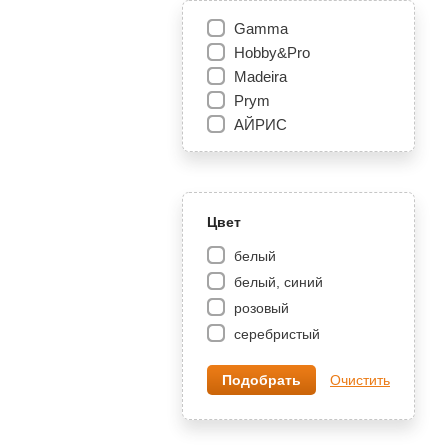
Gamma
Hobby&Pro
Madeira
Prym
АЙРИС
Цвет
белый
белый, синий
розовый
серебристый
Очистить