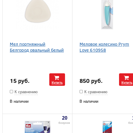
Мел портняжный
Меловое колесико Prym
Белгород овальный белый
Love 610958
15
руб.
850
руб.
Купить
Купить
К сравнению
К сравнению
В наличии
В наличии
20
бонусов
бо