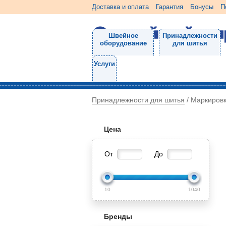
Доставка и оплата
Гарантия
Бонусы
П
Швейное
Принадлежности
оборудование
для шитья
Услуги
Принадлежности для шитья
/
Маркиров
Цена
От
До
10
1040
Бренды