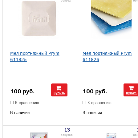
бонуса
бон
Мел портняжный Prym
Мел портняжный Prym
611825
611826
100
руб.
100
руб.
Купить
Купить
К сравнению
К сравнению
В наличии
В наличии
13
бонусов
бо