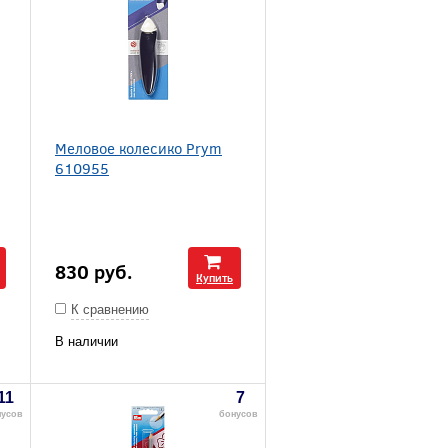
Меловое колесико Prym
610955
830
руб.
Купить
К сравнению
В наличии
11
7
нусов
бонусов