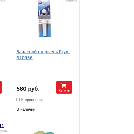
уса
бонусов
Запасной стержень Prym
610956
580
руб.
Купить
К сравнению
В наличии
11
нусов