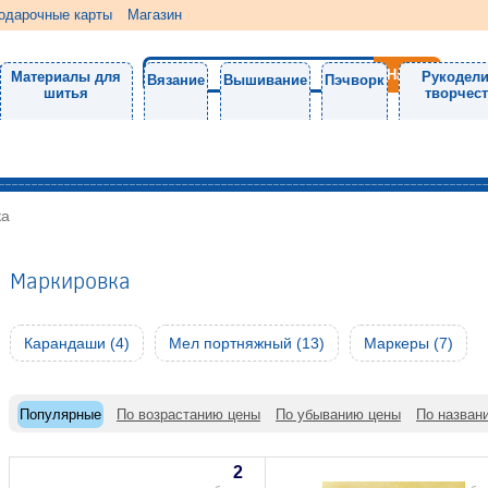
одарочные карты
Магазин
Материалы для
Рукодели
Вязание
Вышивание
Пэчворк
шитья
творчес
ка
Маркировка
Карандаши (4)
Мел портняжный (13)
Маркеры (7)
Популярные
По возрастанию цены
По убыванию цены
По назван
2