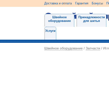
Доставка и оплата
Гарантия
Бонусы
П
Швейное
Принадлежности
оборудование
для шитья
Услуги
Швейное оборудование
Запчасти
/
/
Игл