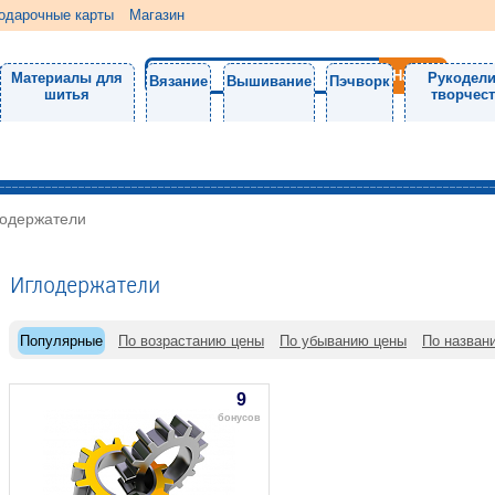
одарочные карты
Магазин
Материалы для
Рукодели
Вязание
Вышивание
Пэчворк
шитья
творчес
одержатели
Иглодержатели
Популярные
По возрастанию цены
По убыванию цены
По назван
9
бонусов