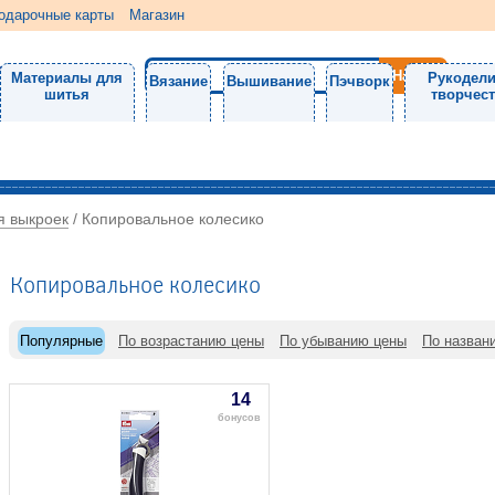
одарочные карты
Магазин
Материалы для
Рукодели
Вязание
Вышивание
Пэчворк
шитья
творчес
я выкроек
/
Копировальное колесико
Копировальное колесико
Популярные
По возрастанию цены
По убыванию цены
По назван
14
бонусов