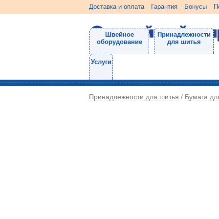
Доставка и оплата
Гарантия
Бонусы
П
Швейное
Принадлежности
оборудование
для шитья
Услуги
Принадлежности для шитья
Бумага дл
/