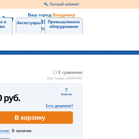
Личный кабинет
Ваш город
Владимир
+7 (4922) 22-22-88
е и
Промышленное
Аксессуары
тво
оборудование
Напишите нам
К сравнению
Код товара Z00004462
7
0
руб.
бонусов
Есть дешевле?
В корзину
ичие:
В наличии
тавка