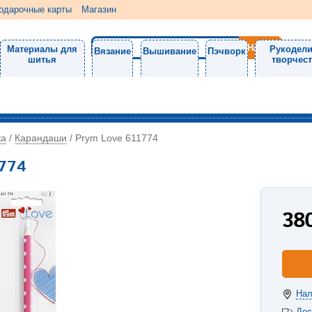
одарочные карты
Магазин
Материалы для
Рукодели
Вязание
Вышивание
Пэчворк
шитья
творчес
ка
Карандаши
/
/
Prym Love 611774
1774
38
Нал
Дос