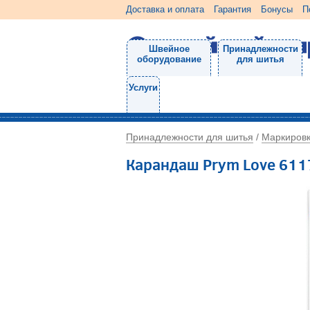
Доставка и оплата
Гарантия
Бонусы
П
Швейное
Принадлежности
оборудование
для шитья
Услуги
Принадлежности для шитья
Маркиров
/
Карандаш Prym Love 61