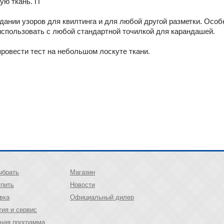
ую ткань. П
дании узоров для квилтинга и для любой другой разметки. Особ
спользовать с любой стандартной точилкой для карандашей.
ровести тест на небольшом лоскуте ткани.
ыбрать
Магазин
упить
Новости
вка
Официальный дилер
тия и сервис
ная программа