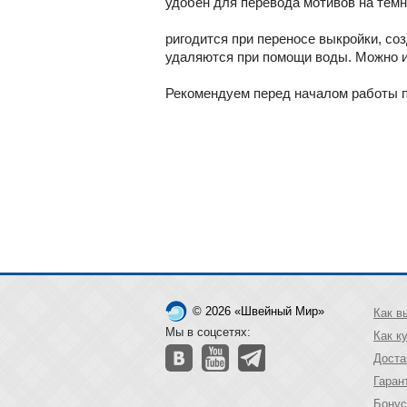
удобен для перевода мотивов на темн
ригодится при переносе выкройки, соз
удаляются при помощи воды. Можно и
Рекомендуем перед началом работы п
© 2026 «Швейный Мир»
Как в
Мы в соцсетях:
Как к
Доста
Гаран
Бонус