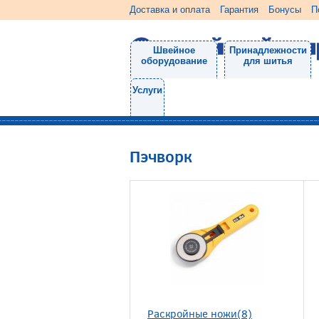
Доставка и оплата
Гарантия
Бонусы
П
Швейное
Принадлежности
оборудование
для шитья
Услуги
Пэчворк
Раскройные ножи(8)