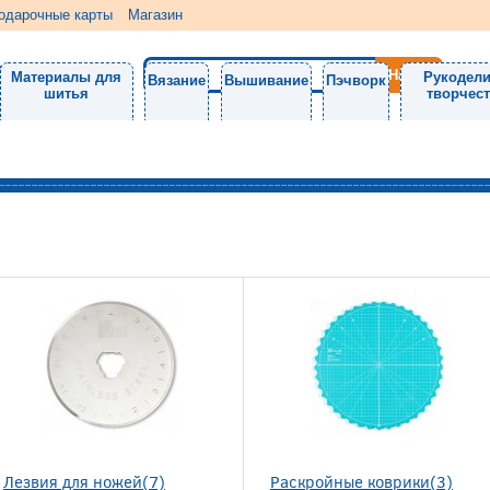
одарочные карты
Магазин
Материалы для
Рукодели
Вязание
Вышивание
Пэчворк
шитья
творчес
Лезвия для ножей(7)
Раскройные коврики(3)