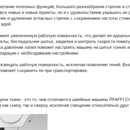
четание полезных функций, большого разнообразия строчек и ст
все новые и новые проекты, но и с удовольствием украшать и
чек и удлинение атласных строчек с сохранением частоты сте
 идей.
ь имеет увеличенную рабочую поверхность, что делает ее идеаль
глы, беспедальное шитье, закрепка и контроль скорости помогу
ка давления лапки поможет настроить машину на шитье тонких 
омендации с необходимыми настройками.
освещать рабочую поверхность, исключая появление теней. Вхо
поможет сохранить ее при транспортировке.
дачи ткани - это то, чем отличаются швейные машины PFAFF! С
как снизу, так и сверху, исключая смещение относительно друг 