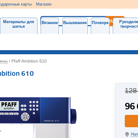
одарочные карты
Магазин
Материалы для
Рукодели
Вязание
Вышивание
Пэчворк
шитья
творчес
ины
/
Pfaff Ambition 610
bition 610
128
96
Нал