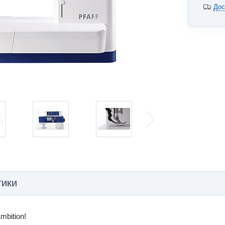
Дос
тики
mbition!