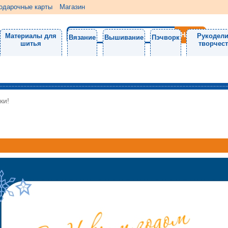
одарочные карты
Магазин
Материалы для
Рукодели
Вязание
Вышивание
Пэчворк
шитья
творчес
ки!